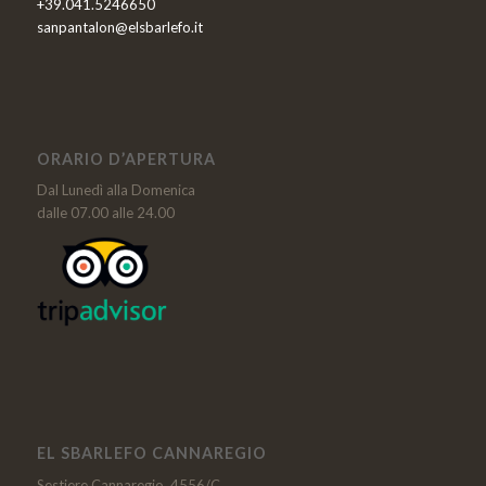
+39.041.5246650
sanpantalon@elsbarlefo.it
ORARIO D’APERTURA
Dal Lunedì alla Domenica
dalle 07.00 alle 24.00
EL SBARLEFO CANNAREGIO
Sestiere Cannaregio, 4556/C