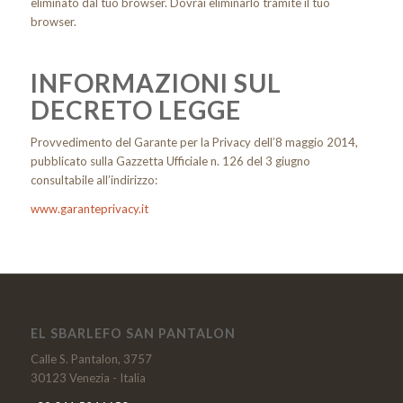
eliminato dal tuo browser. Dovrai eliminarlo tramite il tuo
browser.
INFORMAZIONI SUL
DECRETO LEGGE
Provvedimento del Garante per la Privacy dell’8 maggio 2014,
pubblicato sulla Gazzetta Ufficiale n. 126 del 3 giugno
consultabile all’indirizzo:
www.garanteprivacy.it
EL SBARLEFO SAN PANTALON
Calle S. Pantalon, 3757
30123 Venezia - Italia