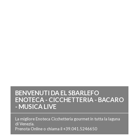
BENVENUTI DA EL SBARLEFO
ENOTECA - CICCHETTERIA - BACARO
- MUSICA LIVE
La migliore Enoteca Cicchetteria gourmet in tutta la laguna
di Venezia.
Prenota Online o chiama il +39.041.5246650