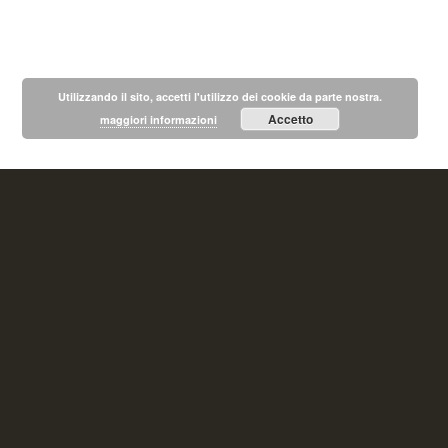
Utilizzando il sito, accetti l'utilizzo dei cookie da parte nostra.
Accetto
maggiori informazioni
CHI SIAMO
QUALCHE PAROLA SU
CHI